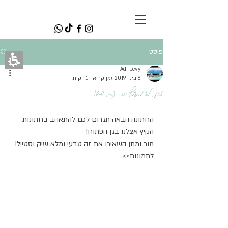
<meta name="p:domain_verify"
content="cba76b9ded031ca9875deb432b
54d5e1"/>
פוסט
Adi Levy
6 בינו׳ 2019
זמן קריאה 1 דקות
טבעי, לא מתאמץ והכי יפים שיש!
החתונה הבאה תגרום לכם להתאהב בחתונות 
הקיץ אצלנו בגן הפתוח!
מור ומתן השאירו את זה טבעי ומלא שיק וסטייל!
לתמונות>>