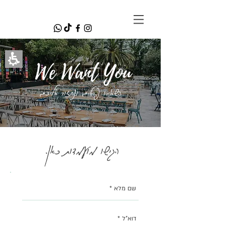
<meta name="p:domain_verify"
content="cba76b9ded031ca9875deb432b
54d5e1"/>
We Want You
השאירו פרטים ונחזור אליכם
הגישו מועמדות כאן.