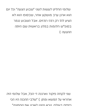
 שלומי החליט לעשות לשני "שבוע הצעה" וכל יום 
הוא ארגן ערב מושקע אחר, שבסופו הוא לא 
הציע לה! רק רמז רמזים. אבל השבוע נגמר 
בסופ"ש חלומות במלון בראשית שם היתה 
ההצעה :)
 שני לקחה פיקוד וארגנה די הכל, אבל שלומי היה 
אחראי על המשא ומתן :) "שלבי ההכנה היו הכי 
כייפים בעולם, נורא נהננו לארגן את החתונה" 