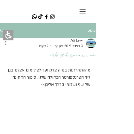
<meta name="p:domain_verify"
content="cba76b9ded031ca9875deb432b
54d5e1"/>
פוסט
Adi Levy
3 בפבר׳ 2019
זמן קריאה 2 דקות
סאמר וייבז - החתונה של שני ושלומי
מההתארגנות בנווה צדק ועד לצילומים אצלנו בגן 
ליד הטרנספורטר הכחולה שלנו, סיפור החתונה 
של שני ושלומי בדרך אליכן>>